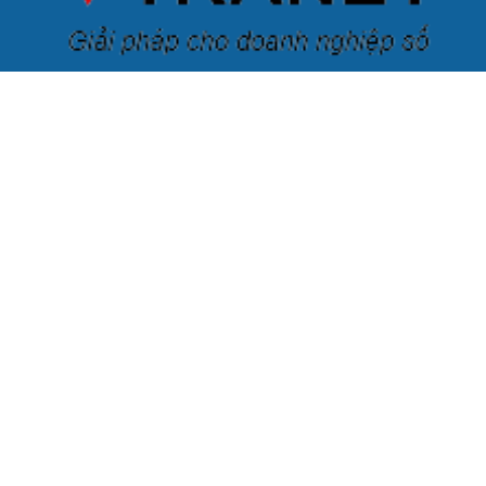
Công ty cổ phần KisStartup
Địa chỉ:
Số nhà 92A, ngõ 12 Đặng Thai Mai, Phường Quảng
An, Quận Tây Hồ, Thành phố Hà Nội, Việt Nam
Văn phòng giao dịch:
KisStartup: Phòng 201, Tầng 2, Tòa
9B (Up Office), Ngõ 100, Hoàng Quốc Việt , Hanoi, Vietnam
Số điện thoại:
+84 376.547.880 / +84 396.292.442