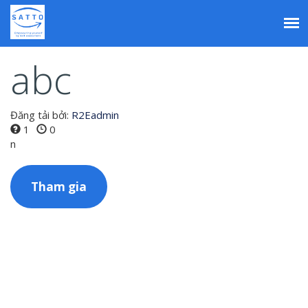
Nhảy
đến
nội
Tab
dung
abc
chính
Đăng tải bởi:
R2Eadmin
1
0
n
Tham gia