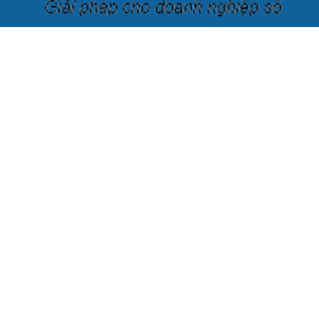
Công ty cổ phần KisStartup
Địa chỉ:
Số nhà 92A, ngõ 12 Đặng Thai Mai, Phường Quảng
An, Quận Tây Hồ, Thành phố Hà Nội, Việt Nam
Văn phòng giao dịch:
KisStartup: Phòng 201, Tầng 2, Tòa
9B (Up Office), Ngõ 100, Hoàng Quốc Việt , Hanoi, Vietnam
Số điện thoại:
+84 376.547.880 / +84 396.292.442
Email:
hello@kisstartup.com