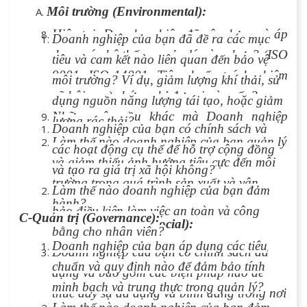
Môi trường (Environmental):
nào?
Hiện tại, Doanh nghiệp đã xây dựng và áp
Doanh nghiệp của bạn đã đề ra các mục
dụng các hệ thống quản lý nào chưa? (ISO
tiêu và cam kết nào liên quan đến bảo vệ
9001, ISO 14001, Tiêu chuẩn trách nhiệm
môi trường? Ví dụ, giảm lượng khí thải, sử
xã hội……) chứng chỉ đơn vị nào cấp?
dụng nguồn năng lượng tái tạo, hoặc giảm
Những yêu cầu khác mà Doanh nghiệp
lượng rác thải?
Doanh nghiệp của bạn có chính sách và
mong muốn
Làm thế nào doanh nghiệp của bạn quản lý
các hoạt động cụ thể để hỗ trợ cộng đồng
và giảm thiểu ảnh hưởng tiêu cực đến môi
và tạo ra giá trị xã hội không?
trường trong quá trình sản xuất và vận
Làm thế nào doanh nghiệp của bạn đảm
hành?
bảo điều kiện làm việc an toàn và công
C-Quản trị (Governance):
Xã hội (Social):
bằng cho nhân viên?
Doanh nghiệp của bạn áp dụng các tiêu
Doanh nghiệp của bạn có chính sách đa
chuẩn và quy định nào để đảm bảo tính
dạng và bao gồm các biện pháp nào để
minh bạch và trung thực trong quản lý?
thúc đẩy sự đa dạng và bình đẳng trong nơi