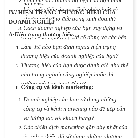
Làm thế nào doanh nghiệp của bạn đảm
làm việc?
bảo tuân thủ các quy định pháp luật và
IV/ HIỆN TRẠNG THƯƠNG HIỆU CỦA
chuẩn mực đạo đức trong kinh doanh?
DOANH NGHIỆP
Cách doanh nghiệp của bạn xây dựng và
A-Hiện trạng thương hiệu:
duy trì mối quan hệ với cổ đông và các bên
liên quan khác?
Làm thế nào bạn định nghĩa hiện trạng
thương hiệu của doanh nghiệp của bạn?
Thương hiệu của bạn được đánh giá như thế
nào trong ngành công nghiệp hoặc thị
trường mà bạn hoạt động?
Công cụ và kênh marketing:
Doanh nghiệp của bạn sử dụng những
công cụ và kênh marketing nào để tiếp cận
và tương tác với khách hàng?
Các chiến dịch marketing gần đây nhất của
doanh nghiệp đã sử dụng những phương