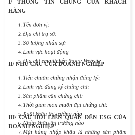
I/ THÔNG TIN CHUNG CỦA KHÁCH
HÀNG
Tên đơn vị:
Địa chỉ trụ sở:
Số lượng nhân sự:
Lĩnh vực hoạt động
Địa chỉ email/Điện thoại/ Website
II/ NHU CẦU CỦA DOANH NGHIỆP
Tiêu chuẩn chứng nhận đăng ký:
Lĩnh vực đăng ký chứng chỉ:
Sản phẩm cần chứng chỉ:
Thời gian mon muốn đạt chứng chỉ:
Xuất khẩu thị trường nào
III/ CÂU HỎI LIÊN QUAN ĐẾN ESG CỦA
Nhập khẩu thị trường nào
DOANH NGHIỆP
Mặt hàng nhập khẩu là những sản phẩm