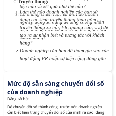
Truyền thông:
tiện nào và kết quả như thế nào?
Làm thế nào doanh nghiệp của bạn sử
Có những chiến lược cụ thể nào doanh
dụng các kênh truyền thông (bao gồm
nghiệp đang sử dụng để tăng cường nhận
truyền thông xã hội, PR, quảng cáo, v.v.) để
diện thương hiệu và tạo ra sự tương tác với
tạo ra sự nhận biết và tương tác với khách
khách hàng?
hàng?
Doanh nghiệp của bạn đã tham gia vào các
hoạt động PR hoặc sự kiện cộng đồng gần
đây không? Nếu có, những mục tiêu và kết
quả là gì?
Mức độ sẵn sàng chuyển đổi số
Làm thế nào doanh nghiệp đảm bảo rằng
thông điệp truyền thông của bạn phản ánh
của doanh nghiệp
đúng giá trị và cam kết của thương hiệu?
Đăng tải bởi:
Để chuyển đổi số thành công, trước tiên doanh nghiệp
cần biết hiện trạng chuyển đổi số của mình ra sao, đang