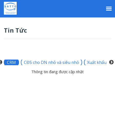
Nhảy
đến
nội
dung
Tin Tức
CRM
CĐS cho DN nhỏ và siêu nhỏ
Xuất khẩu
Thông tin đang được cập nhật