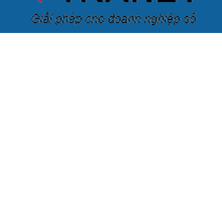
Công ty cổ phần KisStartup
Địa chỉ:
Số nhà 92A, ngõ 12 Đặng Thai Mai, Phường Quảng
An, Quận Tây Hồ, Thành phố Hà Nội, Việt Nam
Văn phòng giao dịch:
KisStartup: Phòng 201, Tầng 2, Tòa
9B (Up Office), Ngõ 100, Hoàng Quốc Việt , Hanoi, Vietnam
Số điện thoại:
+84 376.547.880 / +84 396.292.442